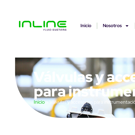
Inicio
Nosotros
Válvulas y acc
para instrume
Inicio
»
Válvulas y accesorios para instrumentaci