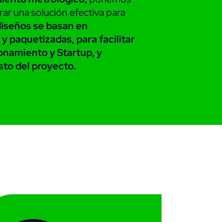
ar una solución efectiva para
iseños se basan en
y paquetizadas, para facilitar
ionamiento y Startup, y
sto del proyecto.