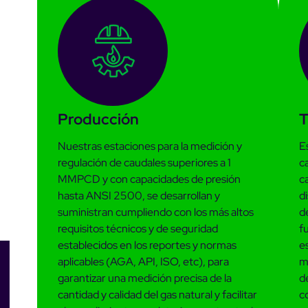
Medidores, equi
Componentes
Equipos de Prueba 
bración
Producción
T
Nuestras estaciones para la medición y
E
regulación de caudales superiores a 1
c
MMPCD y con capacidades de presión
c
hasta ANSI 2500, se desarrollan y
d
suministran cumpliendo con los más altos
d
requisitos técnicos y de seguridad
f
establecidos en los reportes y normas
es
aplicables (AGA, API, ISO, etc), para
m
garantizar una medición precisa de la
d
cantidad y calidad del gas natural y facilitar
co