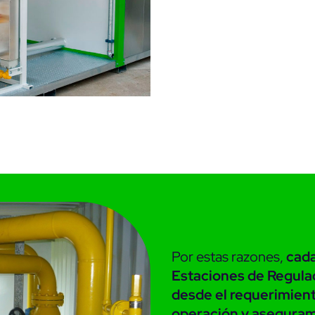
Por estas razones,
cada
Estaciones de Regulac
desde el requerimien
operación y aseguram