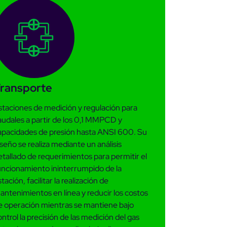
Skids y Estaciones de
Regulación y Medición
pos y
y Cali
-
ransporte
staciones de medición y regulación para
audales a partir de los 0,1 MMPCD y
apacidades de presión hasta ANSI 600. Su
iseño se realiza mediante un análisis
etallado de requerimientos para permitir el
uncionamiento ininterrumpido de la
tación, facilitar la realización de
antenimientos en línea y reducir los costos
e operación mientras se mantiene bajo
ntrol la precisión de las medición del gas