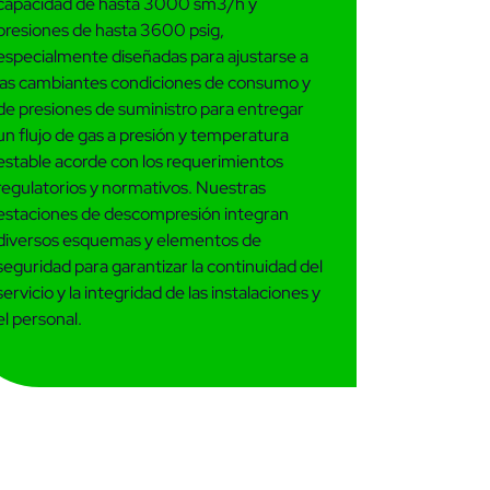
capacidad de hasta 3000 sm3/h y
presiones de hasta 3600 psig,
especialmente diseñadas para ajustarse a
las cambiantes condiciones de consumo y
de presiones de suministro para entregar
un flujo de gas a presión y temperatura
estable acorde con los requerimientos
regulatorios y normativos. Nuestras
estaciones de descompresión integran
diversos esquemas y elementos de
seguridad para garantizar la continuidad del
servicio y la integridad de las instalaciones y
el personal.