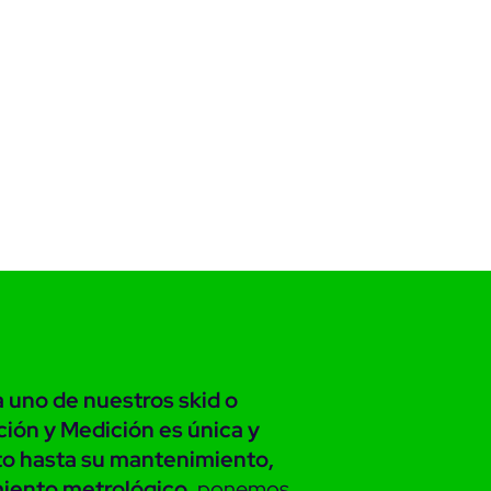
 uno de nuestros skid o
ión y Medición es única y
to hasta su mantenimiento,
iento metrológico,
ponemos